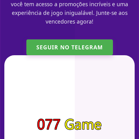
você tem acesso a promoções incríveis e uma
experiência de jogo inigualável. Junte-se aos
vencedores agora!
SEGUIR NO TELEGRAM