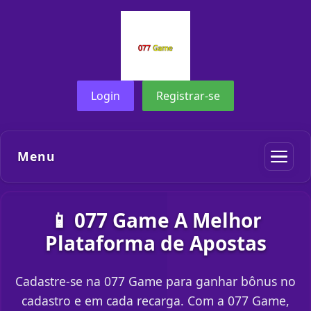
Login
Registrar-se
Menu
📱 077 Game A Melhor
Plataforma de Apostas
Cadastre-se na 077 Game para ganhar bônus no
cadastro e em cada recarga. Com a 077 Game,