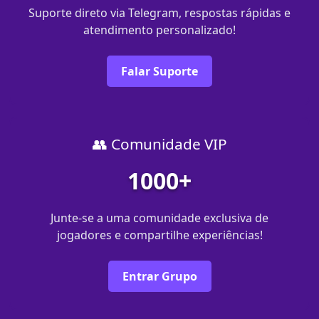
Suporte direto via Telegram, respostas rápidas e
atendimento personalizado!
Falar Suporte
👥 Comunidade VIP
1000+
Junte-se a uma comunidade exclusiva de
jogadores e compartilhe experiências!
Entrar Grupo