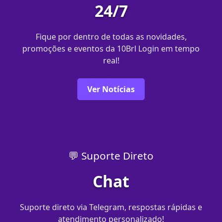
24/7
Fique por dentro de todas as novidades,
promoções e eventos da 10Brl Login em tempo
real!
Ver Notícias
💬 Suporte Direto
Chat
Suporte direto via Telegram, respostas rápidas e
atendimento personalizado!