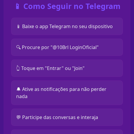
📱 Como Seguir no Telegram
📱 Baixe o app Telegram no seu dispositivo
🔍 Procure por "@10Brl LoginOficial"
👆 Toque em "Entrar" ou "Join"
🔔 Ative as notificações para não perder
nada
💬 Participe das conversas e interaja