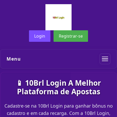
Login
Registrar-se
Menu
📱 10Brl Login A Melhor
Plataforma de Apostas
Cadastre-se na 10Brl Login para ganhar bônus no
cadastro e em cada recarga. Com a 10Brl Login,