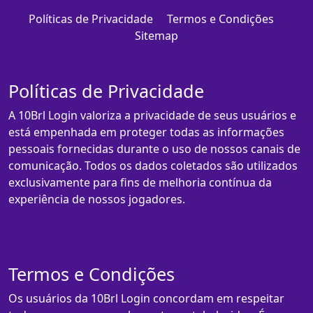
Políticas de Privacidade
Termos e Condições
Sitemap
Políticas de Privacidade
A 10Brl Login valoriza a privacidade de seus usuários e
está empenhada em proteger todas as informações
pessoais fornecidas durante o uso de nossos canais de
comunicação. Todos os dados coletados são utilizados
exclusivamente para fins de melhoria contínua da
experiência de nossos jogadores.
Termos e Condições
Os usuários da 10Brl Login concordam em respeitar