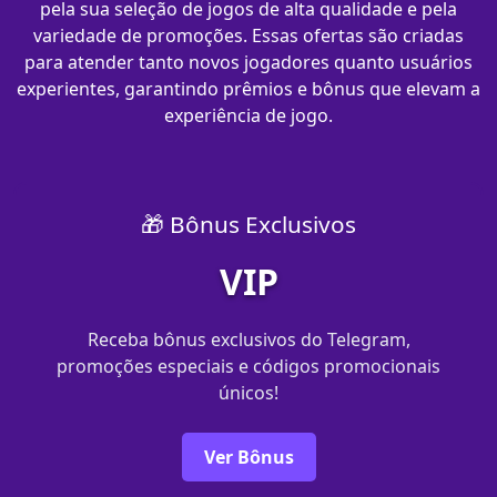
pela sua seleção de jogos de alta qualidade e pela
variedade de promoções. Essas ofertas são criadas
para atender tanto novos jogadores quanto usuários
experientes, garantindo prêmios e bônus que elevam a
experiência de jogo.
🎁 Bônus Exclusivos
VIP
Receba bônus exclusivos do Telegram,
promoções especiais e códigos promocionais
únicos!
Ver Bônus