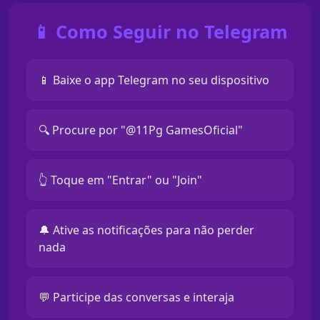
📱 Como Seguir no Telegram
📱 Baixe o app Telegram no seu dispositivo
🔍 Procure por "@11Pg GamesOficial"
👆 Toque em "Entrar" ou "Join"
🔔 Ative as notificações para não perder
nada
💬 Participe das conversas e interaja