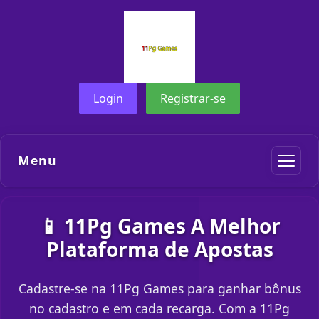
Login
Registrar-se
Menu
📱 11Pg Games A Melhor
Plataforma de Apostas
Cadastre-se na 11Pg Games para ganhar bônus
no cadastro e em cada recarga. Com a 11Pg