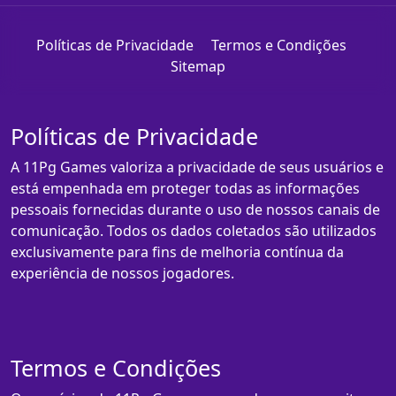
Políticas de Privacidade
Termos e Condições
Sitemap
Políticas de Privacidade
A 11Pg Games valoriza a privacidade de seus usuários e
está empenhada em proteger todas as informações
pessoais fornecidas durante o uso de nossos canais de
comunicação. Todos os dados coletados são utilizados
exclusivamente para fins de melhoria contínua da
experiência de nossos jogadores.
Termos e Condições