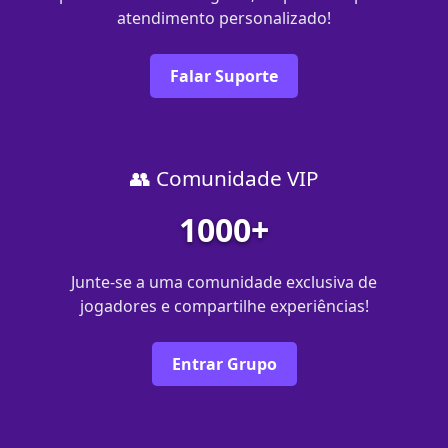
atendimento personalizado!
Falar Suporte
👥 Comunidade VIP
1000+
Junte-se a uma comunidade exclusiva de
jogadores e compartilhe experiências!
Entrar Grupo