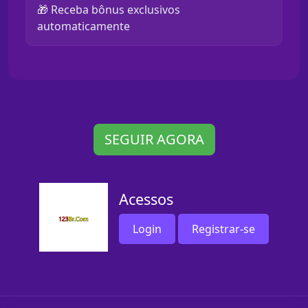
🎁 Receba bônus exclusivos
automaticamente
SEGUIR AGORA
Acessos
Login
Registrar-se