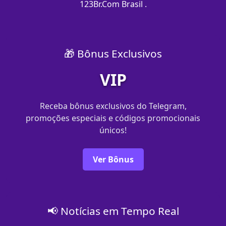
123Br.Com Brasil .
🎁 Bônus Exclusivos
VIP
Receba bônus exclusivos do Telegram,
promoções especiais e códigos promocionais
únicos!
Ver Bônus
📢 Notícias em Tempo Real