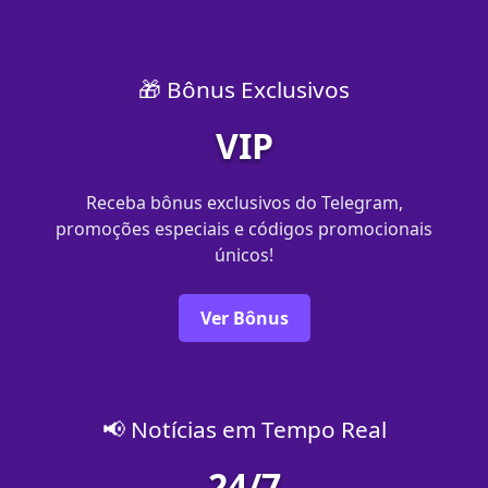
🎁 Bônus Exclusivos
VIP
Receba bônus exclusivos do Telegram,
promoções especiais e códigos promocionais
únicos!
Ver Bônus
📢 Notícias em Tempo Real
24/7