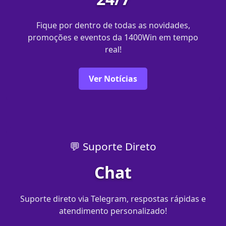
Fique por dentro de todas as novidades,
promoções e eventos da 1400Win em tempo
real!
Ver Notícias
💬 Suporte Direto
Chat
Suporte direto via Telegram, respostas rápidas e
atendimento personalizado!