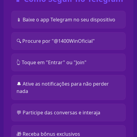
📱 Baixe o app Telegram no seu dispositivo
🔍 Procure por "@1400WinOficial"
👆 Toque em "Entrar" ou "Join"
🔔 Ative as notificações para não perder
nada
💬 Participe das conversas e interaja
🎁 Receba bônus exclusivos