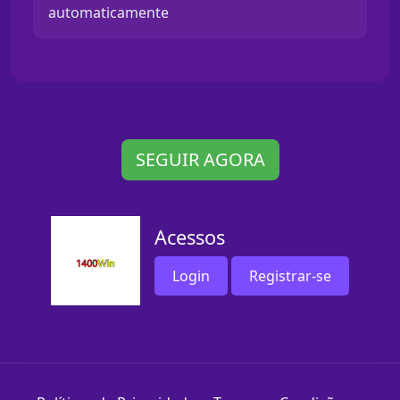
automaticamente
SEGUIR AGORA
Acessos
Login
Registrar-se