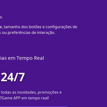
am
que, tamanho dos botões e configurações de
 ou preferências de interação.
cias em Tempo Real
24/7
e todas as novidades, promoções e
17Game APP em tempo real!