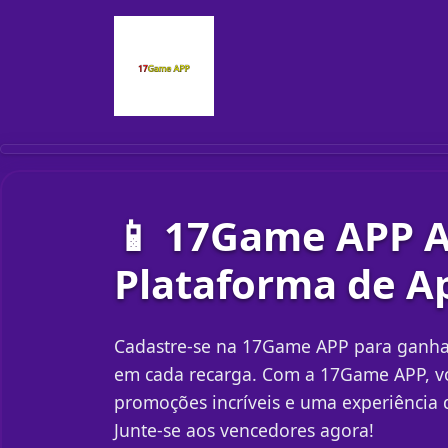
📱 17Game APP 
Plataforma de A
Cadastre-se na 17Game APP para ganha
em cada recarga. Com a 17Game APP, v
promoções incríveis e uma experiência d
Junte-se aos vencedores agora!