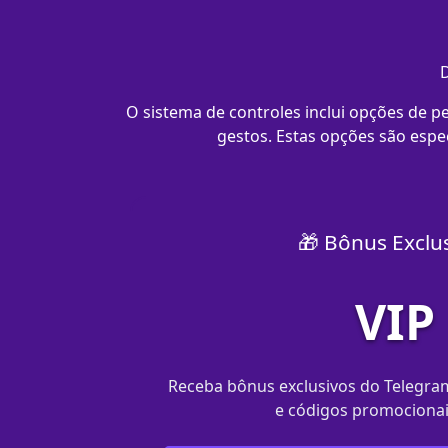
D
O sistema de controles inclui opções de p
gestos. Estas opções são espe
🎁 Bônus Exclu
VIP
Receba bônus exclusivos do Telegra
e códigos promocionai