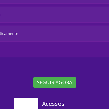
a
aticamente
SEGUIR AGORA
Acessos