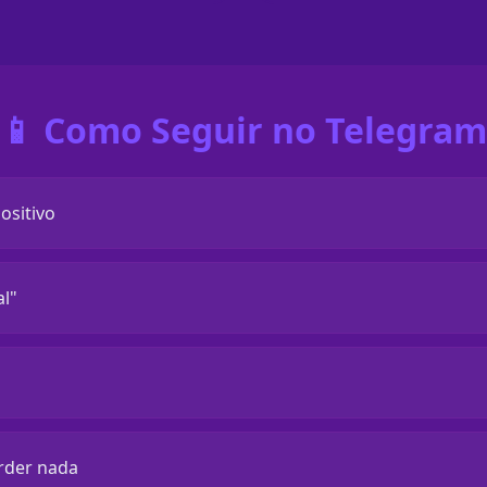
📱 Como Seguir no Telegram
ositivo
l"
erder nada