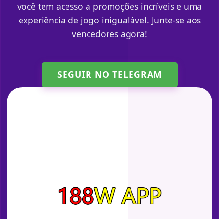
você tem acesso a promoções incríveis e uma
experiência de jogo inigualável. Junte-se aos
vencedores agora!
SEGUIR NO TELEGRAM