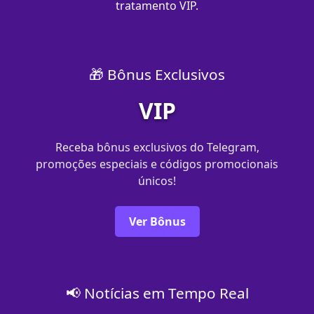
tratamento VIP.
🎁 Bônus Exclusivos
VIP
Receba bônus exclusivos do Telegram,
promoções especiais e códigos promocionais
únicos!
Ver Bônus
📢 Notícias em Tempo Real