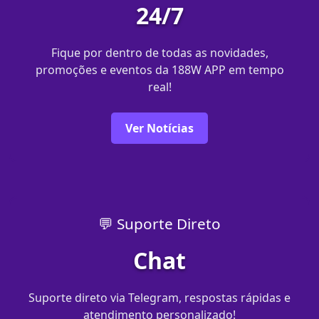
24/7
Fique por dentro de todas as novidades,
promoções e eventos da 188W APP em tempo
real!
Ver Notícias
💬 Suporte Direto
Chat
Suporte direto via Telegram, respostas rápidas e
atendimento personalizado!