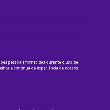
ões pessoais fornecidas durante o uso de
elhoria contínua da experiência de nossos