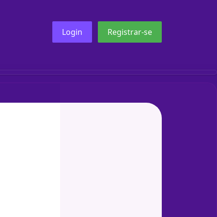
Login
Registrar-se