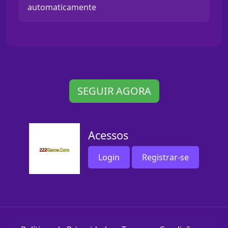
automaticamente
SEGUIR AGORA
Acessos
Login
Registrar-se