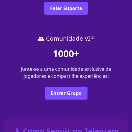
Falar Suporte
👥 Comunidade VIP
1000+
Junte-se a uma comunidade exclusiva de
jogadores e compartilhe experiências!
Entrar Grupo
📱 Como Seguir no Telegram