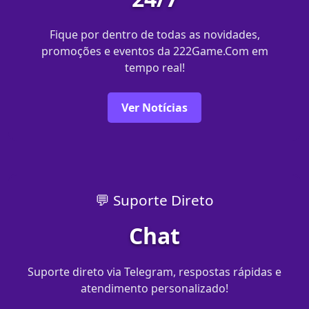
Fique por dentro de todas as novidades,
promoções e eventos da 222Game.Com em
tempo real!
Ver Notícias
💬 Suporte Direto
Chat
Suporte direto via Telegram, respostas rápidas e
atendimento personalizado!