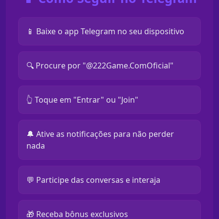
📱 Baixe o app Telegram no seu dispositivo
🔍 Procure por "@222Game.ComOficial"
👆 Toque em "Entrar" ou "Join"
🔔 Ative as notificações para não perder
nada
💬 Participe das conversas e interaja
🎁 Receba bônus exclusivos