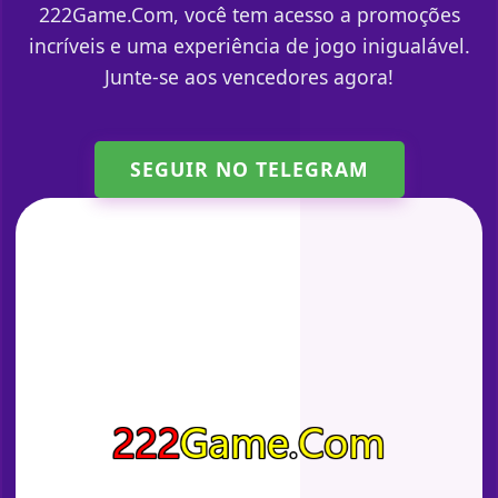
222Game.Com, você tem acesso a promoções
incríveis e uma experiência de jogo inigualável.
Junte-se aos vencedores agora!
SEGUIR NO TELEGRAM