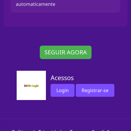
automaticamente
SEGUIR AGORA
Acessos
Login
Registrar-se