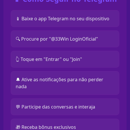
📱 Baixe o app Telegram no seu dispositivo
🔍 Procure por "@33Win LoginOficial"
👆 Toque em "Entrar" ou "Join"
🔔 Ative as notificações para não perder
nada
💬 Participe das conversas e interaja
🎁 Receba bônus exclusivos