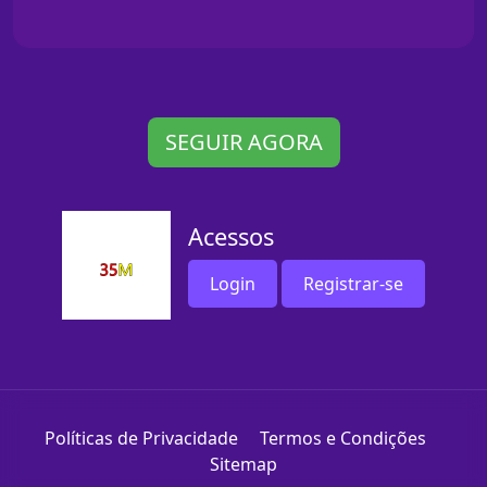
SEGUIR AGORA
Acessos
Login
Registrar-se
Políticas de Privacidade
Termos e Condições
Sitemap