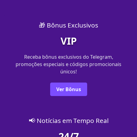
🎁 Bônus Exclusivos
VIP
Receba bônus exclusivos do Telegram,
promoções especiais e códigos promocionais
únicos!
Ver Bônus
📢 Notícias em Tempo Real
24/7