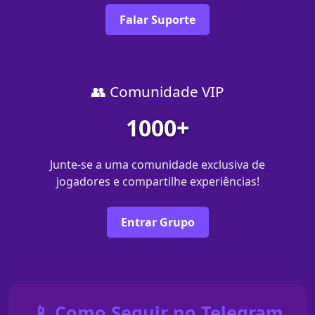
Falar Suporte
👥 Comunidade VIP
1000+
Junte-se a uma comunidade exclusiva de
jogadores e compartilhe experiências!
Entrar Grupo
📱 Como Seguir no Telegram