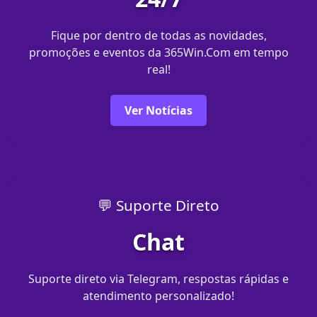
Fique por dentro de todas as novidades,
promoções e eventos da 365Win.Com em tempo
real!
Ver Notícias
💬 Suporte Direto
Chat
Suporte direto via Telegram, respostas rápidas e
atendimento personalizado!