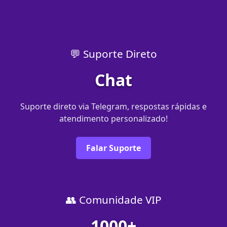
💬 Suporte Direto
Chat
Suporte direto via Telegram, respostas rápidas e
atendimento personalizado!
Falar Suporte
👥 Comunidade VIP
1000+