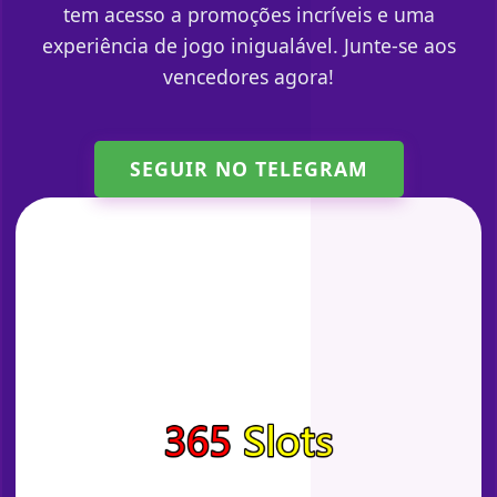
tem acesso a promoções incríveis e uma
experiência de jogo inigualável. Junte-se aos
vencedores agora!
SEGUIR NO TELEGRAM