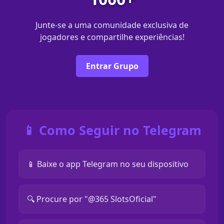
Junte-se a uma comunidade exclusiva de
jogadores e compartilhe experiências!
Entrar Grupo
📱 Como Seguir no Telegram
📱 Baixe o app Telegram no seu dispositivo
🔍 Procure por "@365 SlotsOficial"