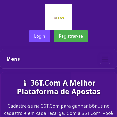
Login
Registrar-se
Menu
📱 36T.Com A Melhor
Plataforma de Apostas
Cadastre-se na 36T.Com para ganhar bônus no
cadastro e em cada recarga. Com a 36T.Com, você