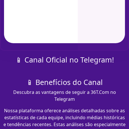
📱 Canal Oficial no Telegram!
📱 Benefícios do Canal
Descubra as vantagens de seguir a 36T.Com no
Telegram
Nossa plataforma oferece análises detalhadas sobre as
estatísticas de cada equipe, incluindo médias históricas
e tendências recentes. Estas análises são especialmente