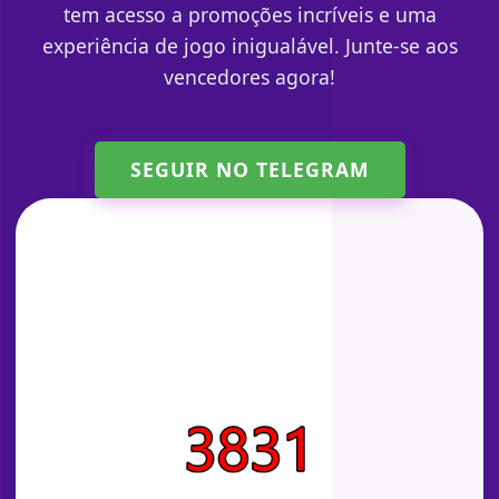
tem acesso a promoções incríveis e uma
experiência de jogo inigualável. Junte-se aos
vencedores agora!
SEGUIR NO TELEGRAM