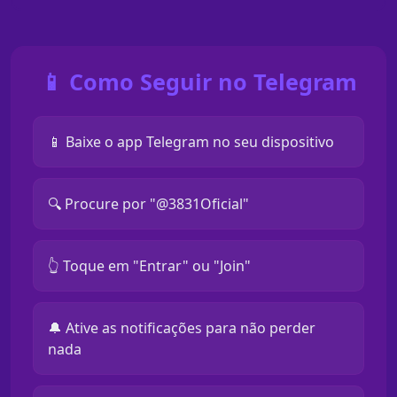
📱 Como Seguir no Telegram
📱 Baixe o app Telegram no seu dispositivo
🔍 Procure por "@3831Oficial"
👆 Toque em "Entrar" ou "Join"
🔔 Ative as notificações para não perder
nada