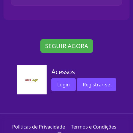
SEGUIR AGORA
Acessos
Login
Registrar-se
Políticas de Privacidade
Termos e Condições