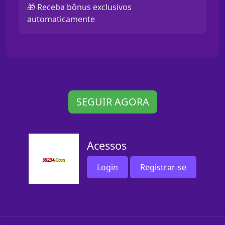
🎁 Receba bônus exclusivos
automaticamente
SEGUIR AGORA
Acessos
Login
Registrar-se