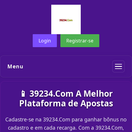
Login
Registrar-se
Menu
📱 39234.Com A Melhor
Plataforma de Apostas
Cadastre-se na 39234.Com para ganhar bônus no
cadastro e em cada recarga. Com a 39234.Com,