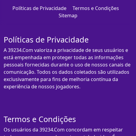
Políticas de Privacidade
Termos e Condições
Sitemap
Políticas de Privacidade
A 39234.Com valoriza a privacidade de seus usuários e
está empenhada em proteger todas as informações
pessoais fornecidas durante o uso de nossos canais de
comunicação. Todos os dados coletados são utilizados
exclusivamente para fins de melhoria contínua da
experiência de nossos jogadores.
Termos e Condições
Os usuários da 39234.Com concordam em respeitar