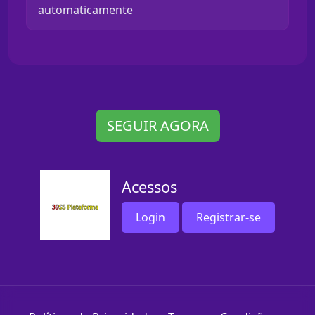
automaticamente
SEGUIR AGORA
Acessos
Login
Registrar-se