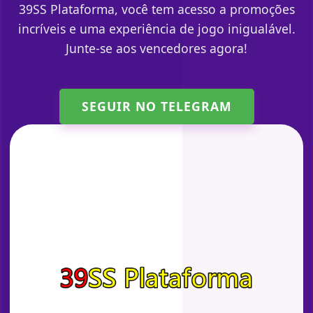
39SS Plataforma, você tem acesso a promoções
incríveis e uma experiência de jogo inigualável.
Junte-se aos vencedores agora!
SEGUIR NO TELEGRAM