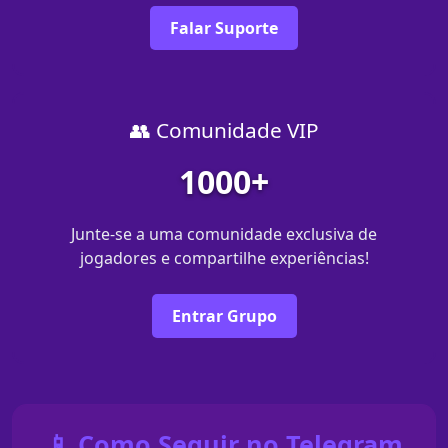
Falar Suporte
👥 Comunidade VIP
1000+
Junte-se a uma comunidade exclusiva de
jogadores e compartilhe experiências!
Entrar Grupo
📱 Como Seguir no Telegram