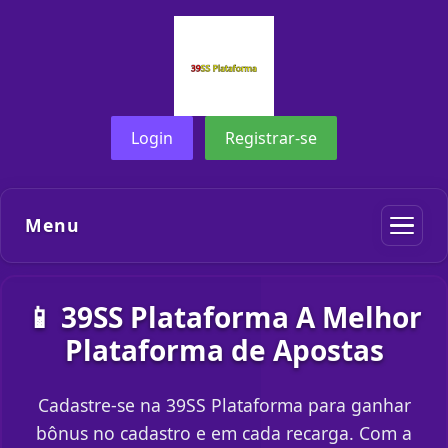
Login
Registrar-se
Menu
📱 39SS Plataforma A Melhor
Plataforma de Apostas
Cadastre-se na 39SS Plataforma para ganhar
bônus no cadastro e em cada recarga. Com a