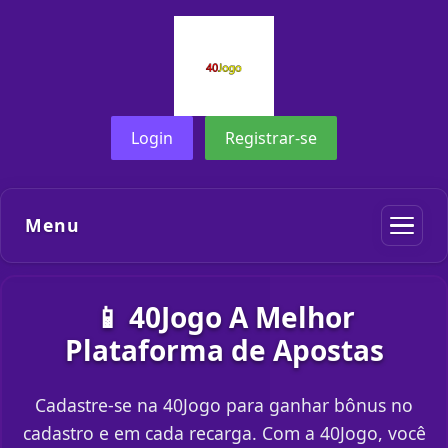
Login
Registrar-se
Menu
📱 40Jogo A Melhor
Plataforma de Apostas
Cadastre-se na 40Jogo para ganhar bônus no
cadastro e em cada recarga. Com a 40Jogo, você