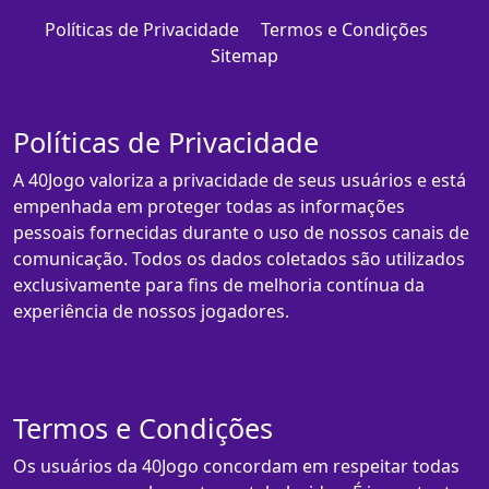
Políticas de Privacidade
Termos e Condições
Sitemap
Políticas de Privacidade
A 40Jogo valoriza a privacidade de seus usuários e está
empenhada em proteger todas as informações
pessoais fornecidas durante o uso de nossos canais de
comunicação. Todos os dados coletados são utilizados
exclusivamente para fins de melhoria contínua da
experiência de nossos jogadores.
Termos e Condições
Os usuários da 40Jogo concordam em respeitar todas