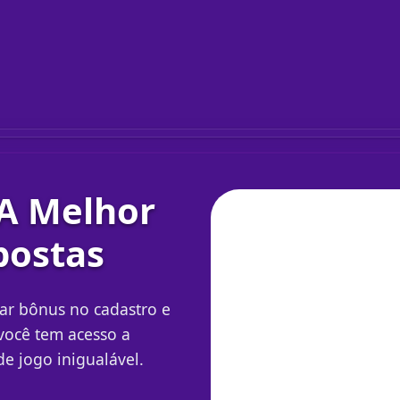
 A Melhor
postas
ar bônus no cadastro e
você tem acesso a
e jogo inigualável.