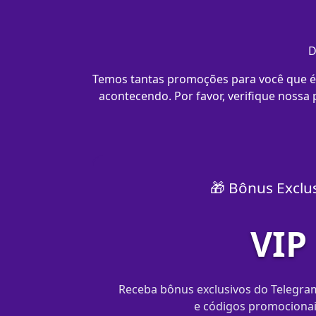
D
Temos tantas promoções para você que é 
acontecendo. Por favor, verifique noss
🎁 Bônus Exclu
VIP
Receba bônus exclusivos do Telegra
e códigos promocionai