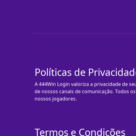
Políticas de Privacida
A 444Win Login valoriza a privacidade de s
de nossos canais de comunicação. Todos os 
nossos jogadores.
Termos e Condições