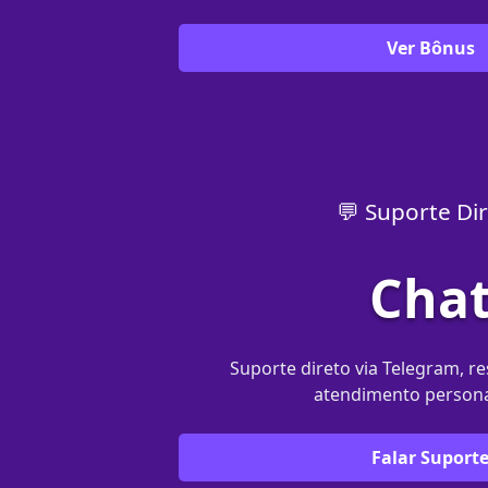
Ver Bônus
💬 Suporte Di
Cha
Suporte direto via Telegram, r
atendimento persona
Falar Suport