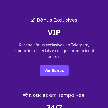
🎁 Bônus Exclusivos
VIP
Receba bônus exclusivos do Telegram,
promoções especiais e códigos promocionais
únicos!
Ver Bônus
📢 Notícias em Tempo Real
24/7