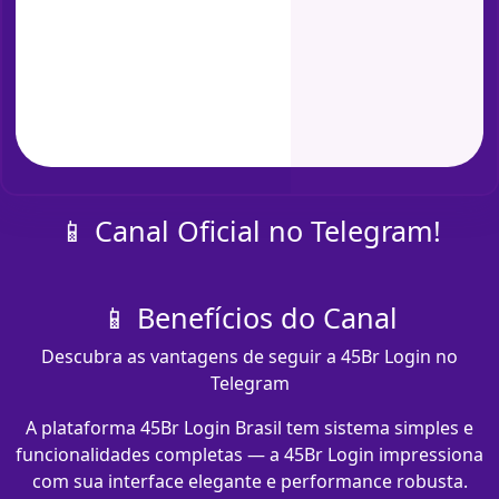
📱 Canal Oficial no Telegram!
📱 Benefícios do Canal
Descubra as vantagens de seguir a 45Br Login no
Telegram
A plataforma 45Br Login Brasil tem sistema simples e
funcionalidades completas — a 45Br Login impressiona
com sua interface elegante e performance robusta.