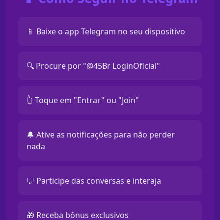
📱 Baixe o app Telegram no seu dispositivo
🔍 Procure por "@45Br LoginOficial"
👆 Toque em "Entrar" ou "Join"
🔔 Ative as notificações para não perder
nada
💬 Participe das conversas e interaja
🎁 Receba bônus exclusivos