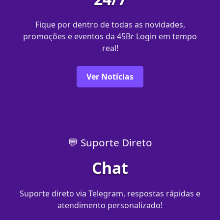
Fique por dentro de todas as novidades,
promoções e eventos da 45Br Login em tempo
real!
Ver Notícias
💬 Suporte Direto
Chat
Suporte direto via Telegram, respostas rápidas e
atendimento personalizado!