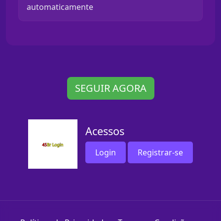
automaticamente
SEGUIR AGORA
Acessos
Login
Registrar-se