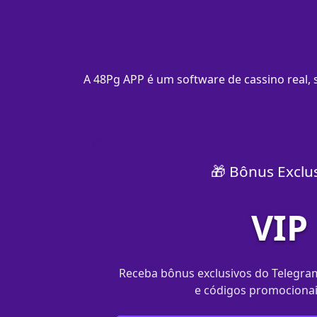
A 48Pg APP é um software de cassino real, 
🎁 Bônus Exclu
VIP
Receba bônus exclusivos do Telegra
e códigos promocionai