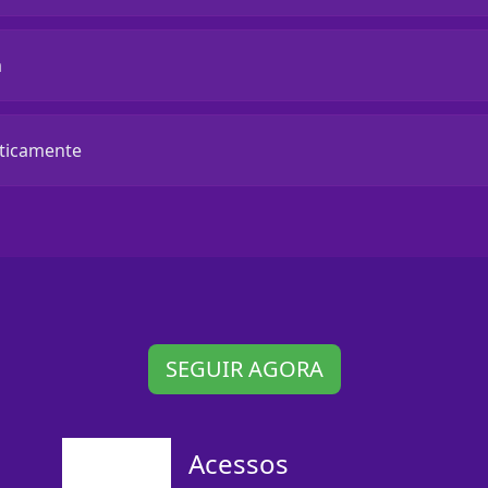
a
aticamente
SEGUIR AGORA
Acessos