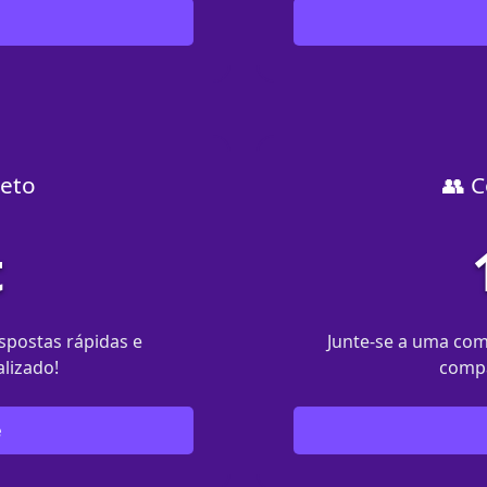
reto
👥 
t
espostas rápidas e
Junte-se a uma com
lizado!
compa
e