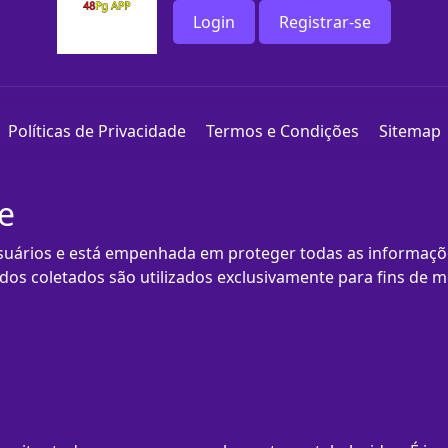
Login
Registrar-se
Políticas de Privacidade
Termos e Condições
Sitemap
de
usuários e está empenhada em proteger todas as informaçõ
os coletados são utilizados exclusivamente para fins de m