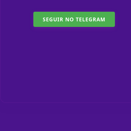
SEGUIR NO TELEGRAM