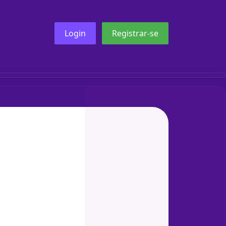
Login
Registrar-se