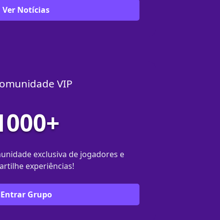
Ver Notícias
Comunidade VIP
1000+
unidade exclusiva de jogadores e
rtilhe experiências!
Entrar Grupo