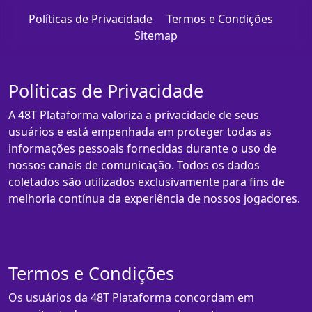
Políticas de Privacidade
Termos e Condições
Sitemap
Políticas de Privacidade
A 48T Plataforma valoriza a privacidade de seus
usuários e está empenhada em proteger todas as
informações pessoais fornecidas durante o uso de
nossos canais de comunicação. Todos os dados
coletados são utilizados exclusivamente para fins de
melhoria contínua da experiência de nossos jogadores.
Termos e Condições
Os usuários da 48T Plataforma concordam em