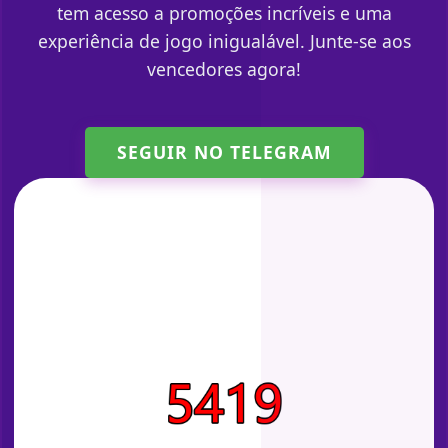
tem acesso a promoções incríveis e uma
experiência de jogo inigualável. Junte-se aos
vencedores agora!
SEGUIR NO TELEGRAM