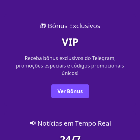
🎁 Bônus Exclusivos
VIP
Receba bônus exclusivos do Telegram,
promoções especiais e códigos promocionais
únicos!
Ver Bônus
📢 Notícias em Tempo Real
24/7