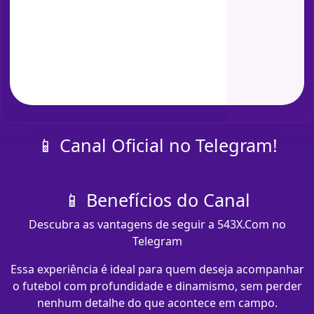
📱 Canal Oficial no Telegram!
📱 Benefícios do Canal
Descubra as vantagens de seguir a 543X.Com no
Telegram
Essa experiência é ideal para quem deseja acompanhar
o futebol com profundidade e dinamismo, sem perder
nenhum detalhe do que acontece em campo.