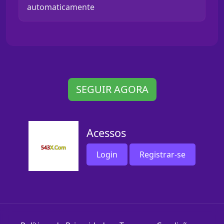
automaticamente
SEGUIR AGORA
Acessos
Login
Registrar-se