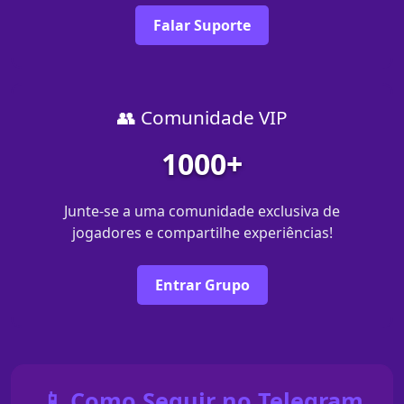
Falar Suporte
👥 Comunidade VIP
1000+
Junte-se a uma comunidade exclusiva de
jogadores e compartilhe experiências!
Entrar Grupo
📱 Como Seguir no Telegram