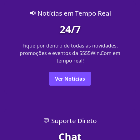
📢 Notícias em Tempo Real
24/7
Fique por dentro de todas as novidades,
promoções e eventos da 5555Win.Com em
tempo real!
Ver Notícias
💬 Suporte Direto
Chat