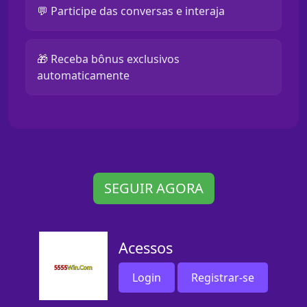
💬 Participe das conversas e interaja
🎁 Receba bônus exclusivos
automaticamente
SEGUIR AGORA
Acessos
Login
Registrar-se