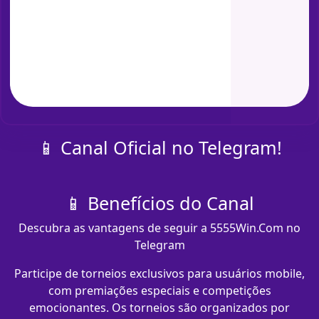
📱 Canal Oficial no Telegram!
📱 Benefícios do Canal
Descubra as vantagens de seguir a 5555Win.Com no
Telegram
Participe de torneios exclusivos para usuários mobile,
com premiações especiais e competições
emocionantes. Os torneios são organizados por