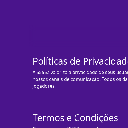
Políticas de Privacida
A 5555Z valoriza a privacidade de seus usu
nossos canais de comunicação. Todos os dad
jogadores.
Termos e Condições