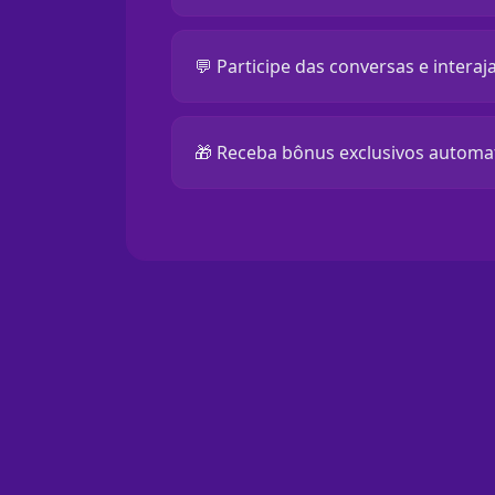
💬 Participe das conversas e interaj
🎁 Receba bônus exclusivos autom