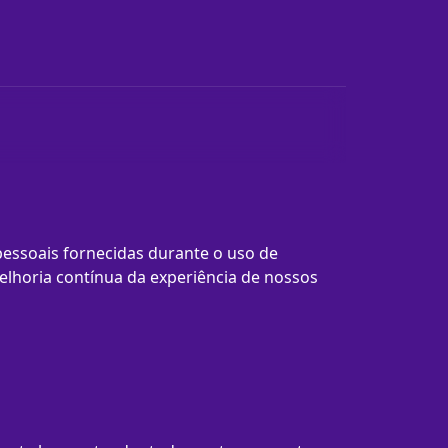
pessoais fornecidas durante o uso de
elhoria contínua da experiência de nossos