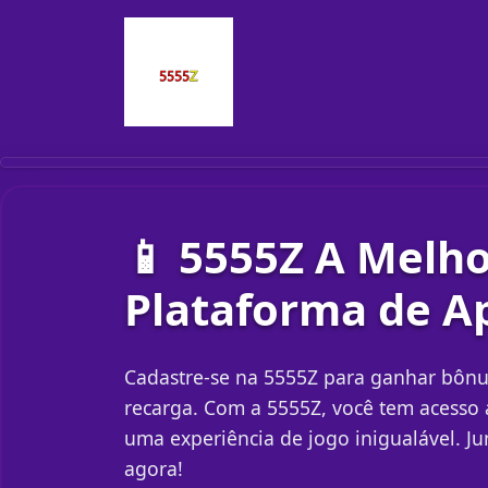
📱 5555Z A Melh
Plataforma de A
Cadastre-se na 5555Z para ganhar bônu
recarga. Com a 5555Z, você tem acesso 
uma experiência de jogo inigualável. J
agora!