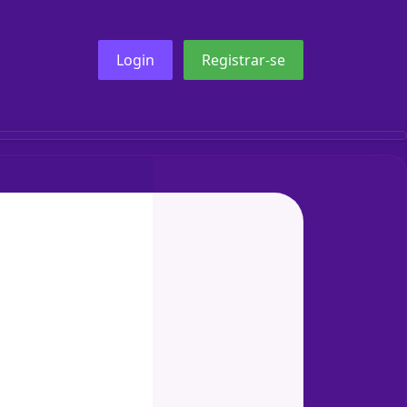
Login
Registrar-se