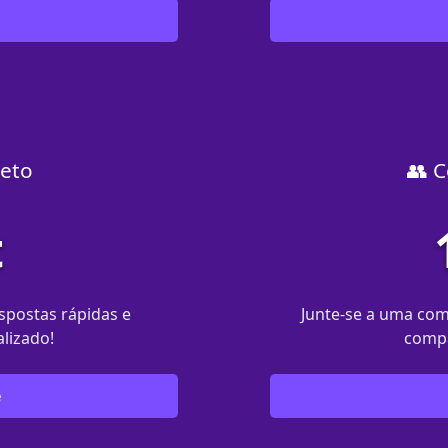
reto
👥 
t
espostas rápidas e
Junte-se a uma com
lizado!
compa
e