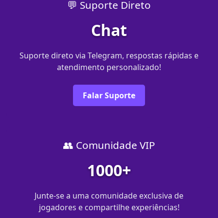
💬 Suporte Direto
Chat
Suporte direto via Telegram, respostas rápidas e
atendimento personalizado!
Falar Suporte
👥 Comunidade VIP
1000+
Junte-se a uma comunidade exclusiva de
jogadores e compartilhe experiências!