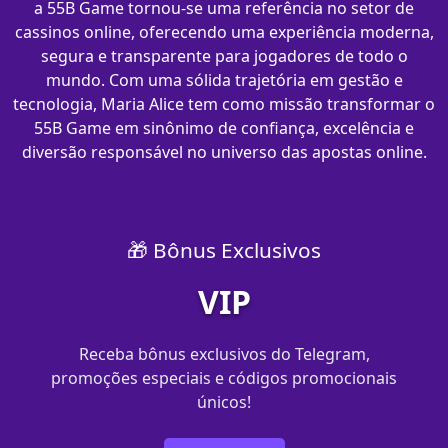
a 55B Game tornou-se uma referência no setor de
cassinos online, oferecendo uma experiência moderna,
segura e transparente para jogadores de todo o
mundo. Com uma sólida trajetória em gestão e
tecnologia, Maria Alice tem como missão transformar o
55B Game em sinônimo de confiança, excelência e
diversão responsável no universo das apostas online.
🎁 Bônus Exclusivos
VIP
Receba bônus exclusivos do Telegram,
promoções especiais e códigos promocionais
únicos!