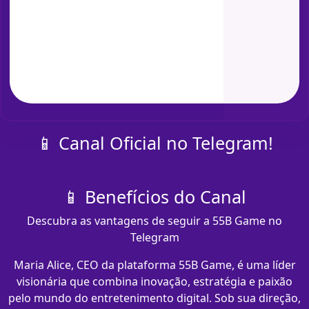
📱 Canal Oficial no Telegram!
📱 Benefícios do Canal
Descubra as vantagens de seguir a 55B Game no
Telegram
Maria Alice, CEO da plataforma 55B Game, é uma líder
visionária que combina inovação, estratégia e paixão
pelo mundo do entretenimento digital. Sob sua direção,