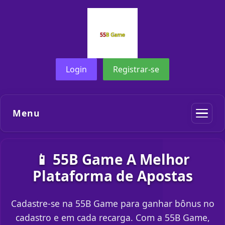
Login
Registrar-se
Menu
📱 55B Game A Melhor
Plataforma de Apostas
Cadastre-se na 55B Game para ganhar bônus no
cadastro e em cada recarga. Com a 55B Game,