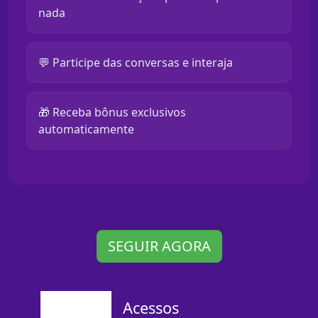
nada
💬 Participe das conversas e interaja
🎁 Receba bônus exclusivos
automaticamente
SEGUIR AGORA
Acessos