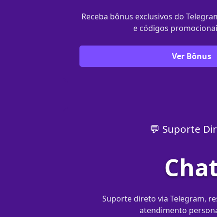
Receba bônus exclusivos do Telegra
e códigos promocionai
Ver Bônus
💬 Suporte Di
Cha
Suporte direto via Telegram, r
atendimento persona