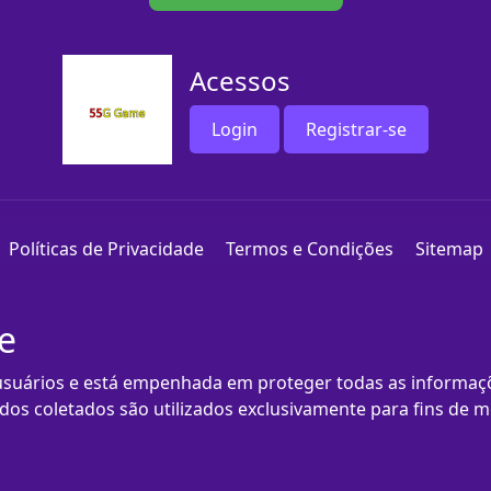
Acessos
Login
Registrar-se
Políticas de Privacidade
Termos e Condições
Sitemap
de
 usuários e está empenhada em proteger todas as informaç
os coletados são utilizados exclusivamente para fins de m