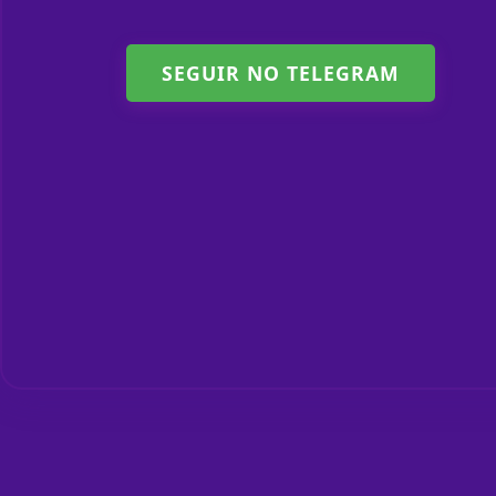
SEGUIR NO TELEGRAM