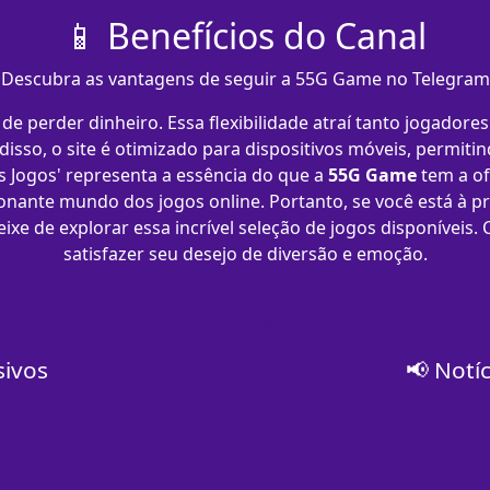
📱 Benefícios do Canal
Descubra as vantagens de seguir a 55G Game no Telegram
e perder dinheiro. Essa flexibilidade atraí tanto jogadore
isso, o site é otimizado para dispositivos móveis, permit
os Jogos' representa a essência do que a
55G Game
tem a of
onante mundo dos jogos online. Portanto, se você está à p
eixe de explorar essa incrível seleção de jogos disponíveis.
satisfazer seu desejo de diversão e emoção.
sivos
📢 Notí