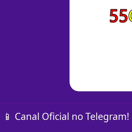
📱 Canal Oficial no Telegram!