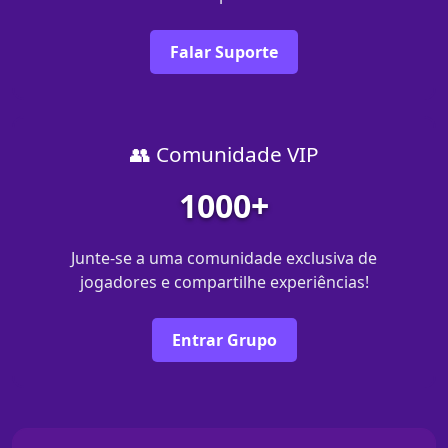
Falar Suporte
👥 Comunidade VIP
1000+
Junte-se a uma comunidade exclusiva de
jogadores e compartilhe experiências!
Entrar Grupo