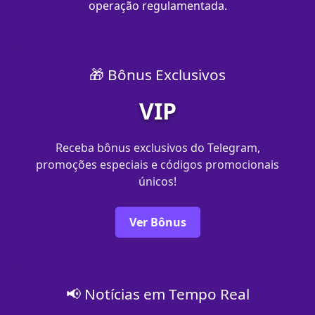
operação regulamentada.
🎁 Bônus Exclusivos
VIP
Receba bônus exclusivos do Telegram,
promoções especiais e códigos promocionais
únicos!
Ver Bônus
📢 Notícias em Tempo Real