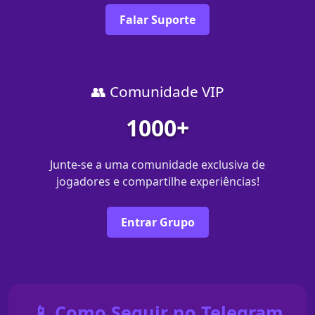
Falar Suporte
👥 Comunidade VIP
1000+
Junte-se a uma comunidade exclusiva de
jogadores e compartilhe experiências!
Entrar Grupo
📱 Como Seguir no Telegram