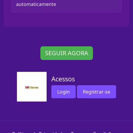
automaticamente
SEGUIR AGORA
Acessos
Login
Registrar-se