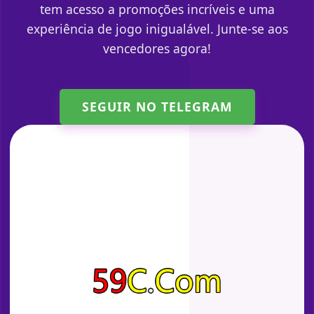
tem acesso a promoções incríveis e uma
experiência de jogo inigualável. Junte-se aos
vencedores agora!
SEGUIR NO TELEGRAM