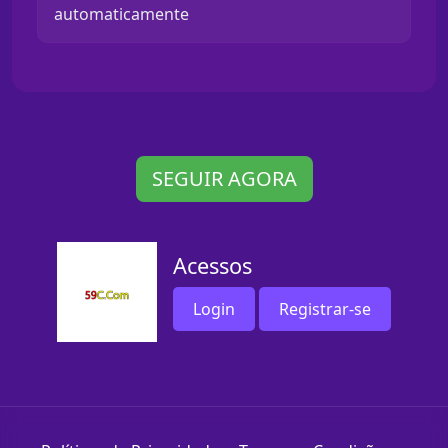
automaticamente
SEGUIR AGORA
Acessos
Login
Registrar-se