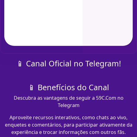
📱 Canal Oficial no Telegram!
📱 Benefícios do Canal
Descubra as vantagens de seguir a 59C.Com no
Telegram
Aproveite recursos interativos, como chats ao vivo,
enquetes e comentários, para participar ativamente da
experiência e trocar informações com outros fãs.