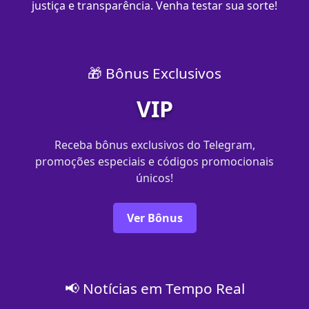
justiça e transparência. Venha testar sua sorte!
🎁 Bônus Exclusivos
VIP
Receba bônus exclusivos do Telegram,
promoções especiais e códigos promocionais
únicos!
Ver Bônus
📢 Notícias em Tempo Real