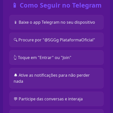
📱 Como Seguir no Telegram
📱 Baixe o app Telegram no seu dispositivo
🔍 Procure por "@5GGg PlataformaOficial"
👆 Toque em "Entrar" ou "Join"
🔔 Ative as notificações para não perder
nada
💬 Participe das conversas e interaja