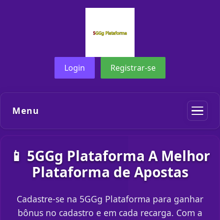
Login
Registrar-se
Menu
📱 5GGg Plataforma A Melhor
Plataforma de Apostas
Cadastre-se na 5GGg Plataforma para ganhar
bônus no cadastro e em cada recarga. Com a