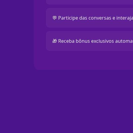
💬 Participe das conversas e interaj
🎁 Receba bônus exclusivos autom