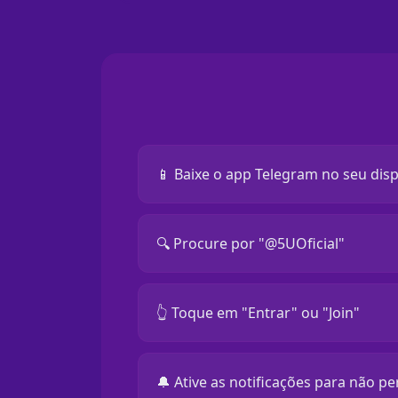
📱 Baixe o app Telegram no seu disp
🔍 Procure por "@5UOficial"
👆 Toque em "Entrar" ou "Join"
🔔 Ative as notificações para não p