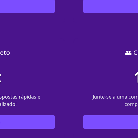
reto
👥 
t
espostas rápidas e
Junte-se a uma com
lizado!
compa
e