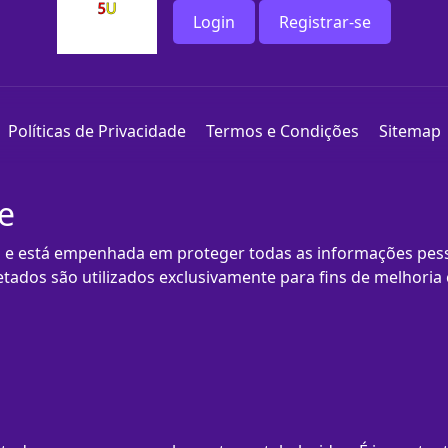
Login
Registrar-se
Políticas de Privacidade
Termos e Condições
Sitemap
de
os e está empenhada em proteger todas as informações pes
tados são utilizados exclusivamente para fins de melhoria