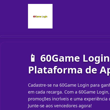
📱 60Game Login
Plataforma de A
Cadastre-se na 60Game Login para ganh
em cada recarga. Com a 60Game Login, 
promoções incríveis e uma experiência d
Junte-se aos vencedores agora!