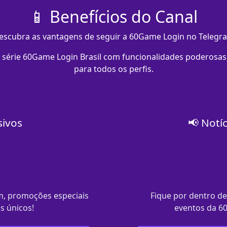
📱 Benefícios do Canal
escubra as vantagens de seguir a 60Game Login no Telegr
série 60Game Login Brasil com funcionalidades poderosas
para todos os perfis.
sivos
📢 Notí
m, promoções especiais
Fique por dentro d
s únicos!
eventos da 6