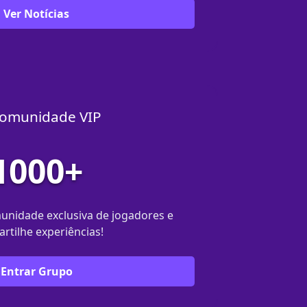
Ver Notícias
Comunidade VIP
1000+
unidade exclusiva de jogadores e
rtilhe experiências!
Entrar Grupo