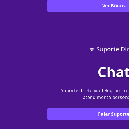
Ver Bônus
💬 Suporte Di
Cha
Suporte direto via Telegram, r
atendimento persona
Falar Suport