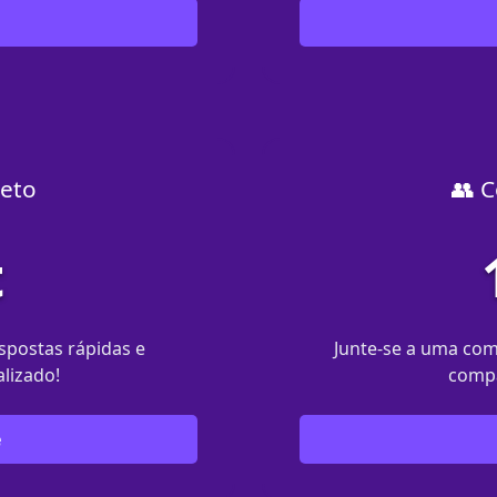
reto
👥 
t
espostas rápidas e
Junte-se a uma com
lizado!
compa
e