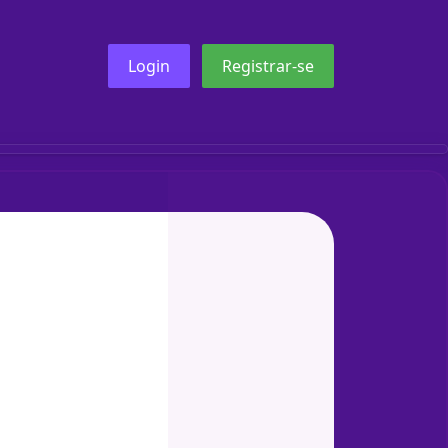
Login
Registrar-se