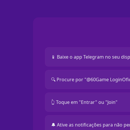
📱 Baixe o app Telegram no seu disp
🔍 Procure por "@60Game LoginOfic
👆 Toque em "Entrar" ou "Join"
🔔 Ative as notificações para não p