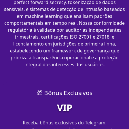
perfect forward secrecy, tokenização de dados
sensíveis, e sistemas de detecção de intrusão baseados
em machine learning que analisam padrões
comportamentais em tempo real. Nossa conformidade
regulatória é validada por auditorias independentes
trimestrais, certificações ISO 27001 e 27018, e
licenciamento em jurisdições de primeira linha,
estabelecendo um framework de governança que
prioriza a transparência operacional e a proteção
integral dos interesses dos usuários.
🎁 Bônus Exclusivos
VIP
Receba bônus exclusivos do Telegram,