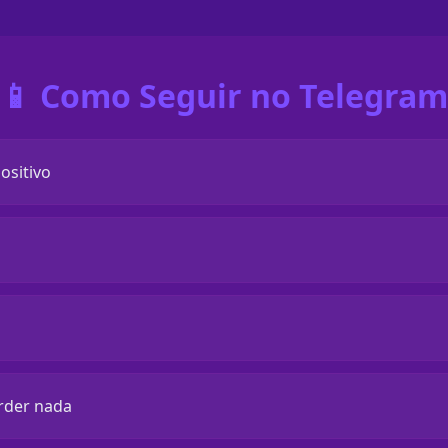
📱 Como Seguir no Telegram
ositivo
erder nada