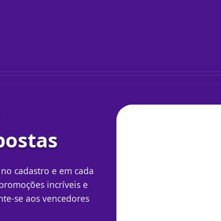
postas
 no cadastro e em cada
promoções incríveis e
unte-se aos vencedores