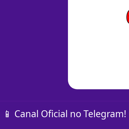
📱 Canal Oficial no Telegram!