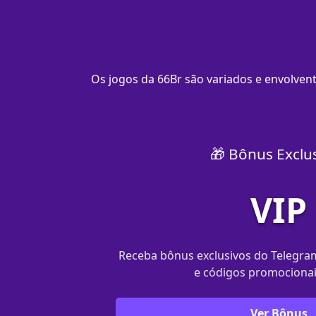
Os jogos da 66Br são variados e envolven
🎁 Bônus Exclu
VIP
Receba bônus exclusivos do Telegra
e códigos promocionai
Ver Bônus