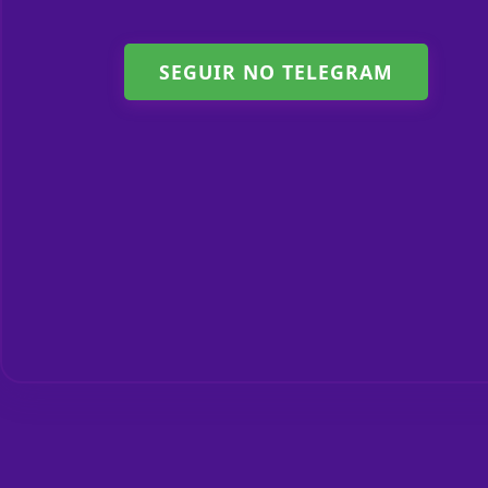
SEGUIR NO TELEGRAM