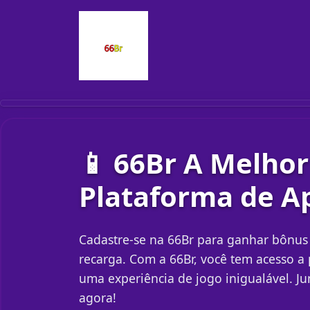
📱 66Br A Melhor
Plataforma de A
Cadastre-se na 66Br para ganhar bônus
recarga. Com a 66Br, você tem acesso a 
uma experiência de jogo inigualável. J
agora!