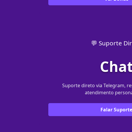
💬 Suporte Di
Cha
Suporte direto via Telegram, r
atendimento persona
Falar Suport