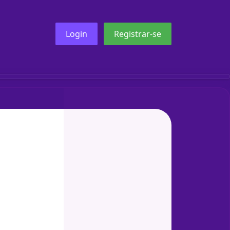
Login
Registrar-se