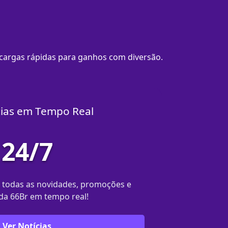
ecargas rápidas para ganhos com diversão.
cias em Tempo Real
24/7
e todas as novidades, promoções e
da 66Br em tempo real!
Ver Notícias