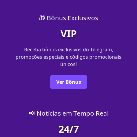
🎁 Bônus Exclusivos
VIP
Receba bônus exclusivos do Telegram,
promoções especiais e códigos promocionais
únicos!
Ver Bônus
📢 Notícias em Tempo Real
24/7