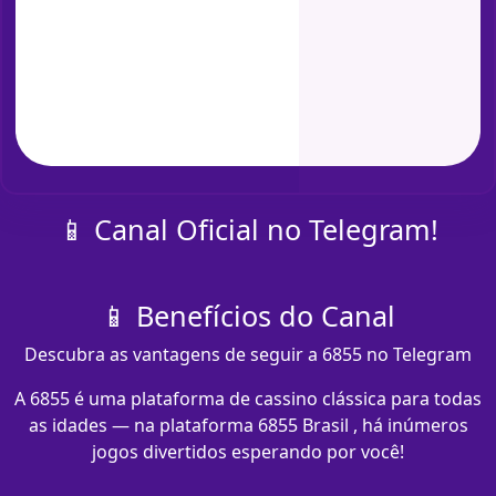
📱 Canal Oficial no Telegram!
📱 Benefícios do Canal
Descubra as vantagens de seguir a 6855 no Telegram
A 6855 é uma plataforma de cassino clássica para todas
as idades — na plataforma 6855 Brasil , há inúmeros
jogos divertidos esperando por você!