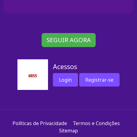
SEGUIR AGORA
Acessos
Login
Registrar-se
Políticas de Privacidade
Termos e Condições
Sitemap