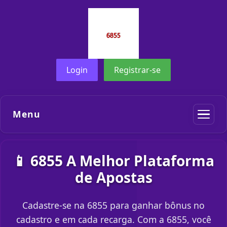
Login
Registrar-se
Menu
📱 6855 A Melhor Plataforma
de Apostas
Cadastre-se na 6855 para ganhar bônus no
cadastro e em cada recarga. Com a 6855, você