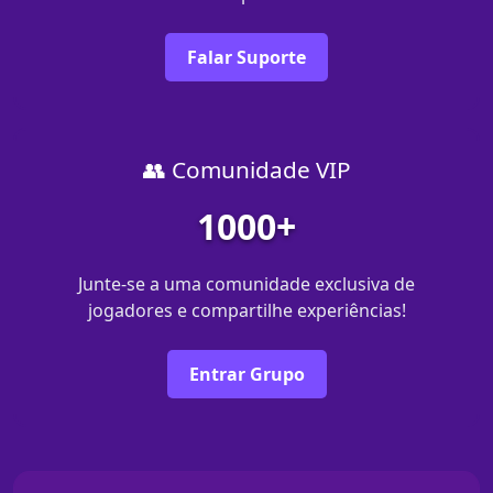
Falar Suporte
👥 Comunidade VIP
1000+
Junte-se a uma comunidade exclusiva de
jogadores e compartilhe experiências!
Entrar Grupo