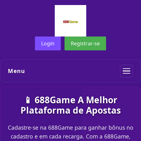
Login
Registrar-se
Menu
📱 688Game A Melhor
Plataforma de Apostas
Cadastre-se na 688Game para ganhar bônus no
cadastro e em cada recarga. Com a 688Game,