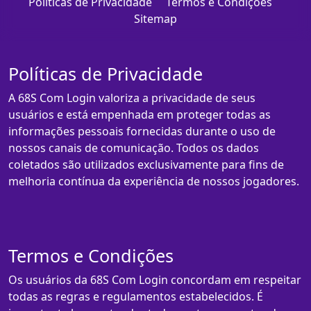
Políticas de Privacidade
Termos e Condições
Sitemap
Políticas de Privacidade
A 68S Com Login valoriza a privacidade de seus
usuários e está empenhada em proteger todas as
informações pessoais fornecidas durante o uso de
nossos canais de comunicação. Todos os dados
coletados são utilizados exclusivamente para fins de
melhoria contínua da experiência de nossos jogadores.
Termos e Condições
Os usuários da 68S Com Login concordam em respeitar
todas as regras e regulamentos estabelecidos. É