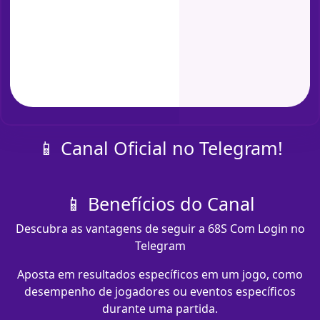
📱 Canal Oficial no Telegram!
📱 Benefícios do Canal
Descubra as vantagens de seguir a 68S Com Login no
Telegram
Aposta em resultados específicos em um jogo, como
desempenho de jogadores ou eventos específicos
durante uma partida.