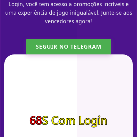
Login, você tem acesso a promoções incríveis e
uma experiência de jogo inigualável. Junte-se aos
vencedores agora!
SEGUIR NO TELEGRAM