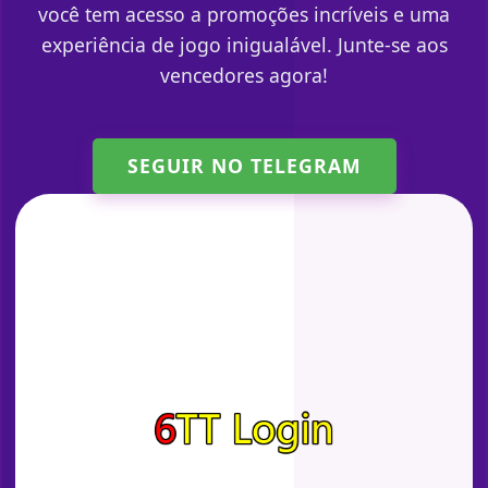
você tem acesso a promoções incríveis e uma
experiência de jogo inigualável. Junte-se aos
vencedores agora!
SEGUIR NO TELEGRAM