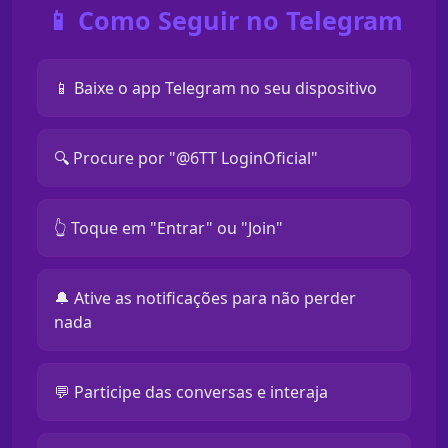
📱 Como Seguir no Telegram
📱 Baixe o app Telegram no seu dispositivo
🔍 Procure por "@6TT LoginOficial"
👆 Toque em "Entrar" ou "Join"
🔔 Ative as notificações para não perder
nada
💬 Participe das conversas e interaja