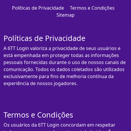
Políticas de Privacidade
Termos e Condições
Sitemap
Políticas de Privacidade
A 6TT Login valoriza a privacidade de seus usuários e
está empenhada em proteger todas as informações
pessoais fornecidas durante o uso de nossos canais de
comunicação. Todos os dados coletados são utilizados
exclusivamente para fins de melhoria contínua da
experiência de nossos jogadores.
Termos e Condições
Os usuários da 6TT Login concordam em respeitar