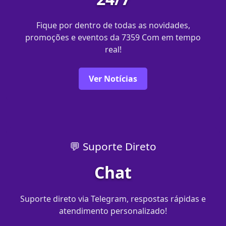
Fique por dentro de todas as novidades,
promoções e eventos da 7359 Com em tempo
real!
Ver Notícias
💬 Suporte Direto
Chat
Suporte direto via Telegram, respostas rápidas e
atendimento personalizado!