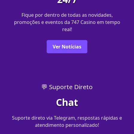
Fique por dentro de todas as novidades,
promoções e eventos da 747 Casino em tempo
real!
Ver Notícias
💬 Suporte Direto
Chat
Suporte direto via Telegram, respostas rápidas e
atendimento personalizado!