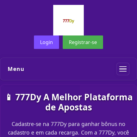
Login
Registrar-se
Menu
📱 777Dy A Melhor Plataforma
de Apostas
Cadastre-se na 777Dy para ganhar bônus no
cadastro e em cada recarga. Com a 777Dy, você