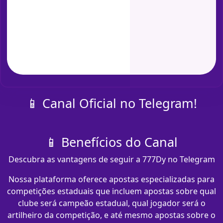
📱 Canal Oficial no Telegram!
📱 Benefícios do Canal
Descubra as vantagens de seguir a 777Dy no Telegram
Nossa plataforma oferece apostas especializadas para
competições estaduais que incluem apostas sobre qual
clube será campeão estadual, qual jogador será o
artilheiro da competição, e até mesmo apostas sobre o