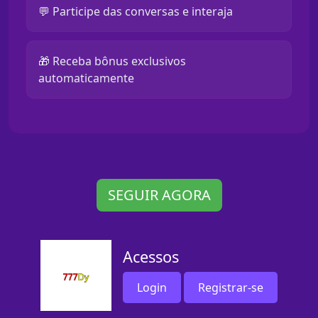
💬 Participe das conversas e interaja
🎁 Receba bônus exclusivos
automaticamente
SEGUIR AGORA
Acessos
Login
Registrar-se