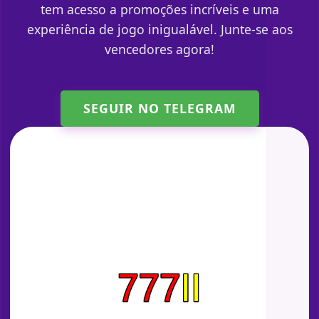
tem acesso a promoções incríveis e uma
experiência de jogo inigualável. Junte-se aos
vencedores agora!
SEGUIR NO TELEGRAM