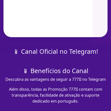
📱 Canal Oficial no Telegram!
📱 Benefícios do Canal
Descubra as vantagens de seguir a 777II no Telegram
Além disso, todas as Promoção 777II contam com
transparência, facilidade de ativação e suporte
dedicado em português.