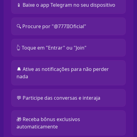
📱 Baixe o app Telegram no seu dispositivo
🔍 Procure por "@777IIOficial"
👆 Toque em "Entrar" ou "Join"
🔔 Ative as notificações para não perder
nada
💬 Participe das conversas e interaja
🎁 Receba bônus exclusivos
automaticamente