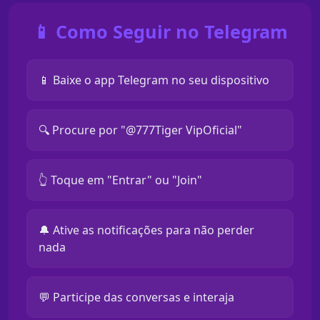
📱 Como Seguir no Telegram
📱 Baixe o app Telegram no seu dispositivo
🔍 Procure por "@777Tiger VipOficial"
👆 Toque em "Entrar" ou "Join"
🔔 Ative as notificações para não perder
nada
💬 Participe das conversas e interaja