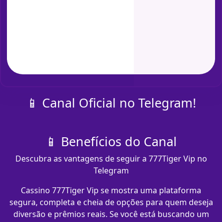
📱 Canal Oficial no Telegram!
📱 Benefícios do Canal
Descubra as vantagens de seguir a 777Tiger Vip no
Telegram
Cassino 777Tiger Vip se mostra uma plataforma
segura, completa e cheia de opções para quem deseja
diversão e prêmios reais. Se você está buscando um