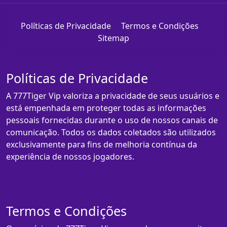
Políticas de Privacidade
Termos e Condições
Sitemap
Políticas de Privacidade
A 777Tiger Vip valoriza a privacidade de seus usuários e
está empenhada em proteger todas as informações
pessoais fornecidas durante o uso de nossos canais de
comunicação. Todos os dados coletados são utilizados
exclusivamente para fins de melhoria contínua da
experiência de nossos jogadores.
Termos e Condições