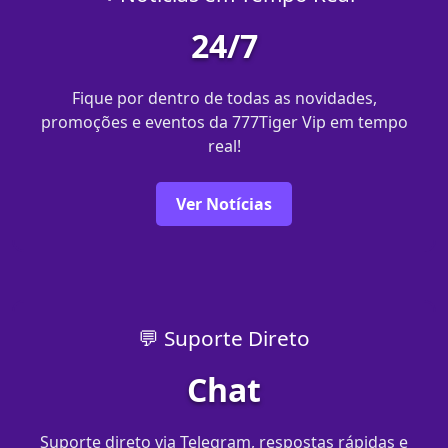
24/7
Fique por dentro de todas as novidades,
promoções e eventos da 777Tiger Vip em tempo
real!
Ver Notícias
💬 Suporte Direto
Chat
Suporte direto via Telegram, respostas rápidas e