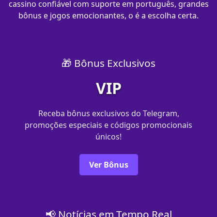
cassino confiável com suporte em português, grandes
bônus e jogos emocionantes, o é a escolha certa.
🎁 Bônus Exclusivos
VIP
Receba bônus exclusivos do Telegram,
promoções especiais e códigos promocionais
únicos!
Ver Bônus
📢 Notícias em Tempo Real