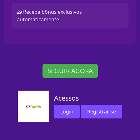
🎁 Receba bônus exclusivos
automaticamente
SEGUIR AGORA
Acessos
Login
Registrar-se