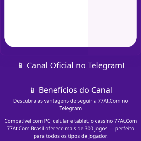
📱 Canal Oficial no Telegram!
📱 Benefícios do Canal
Descubra as vantagens de seguir a 77At.Com no
Telegram
Compatível com PC, celular e tablet, o cassino 77At.Com
77At.Com Brasil oferece mais de 300 jogos — perfeito
para todos os tipos de jogador.