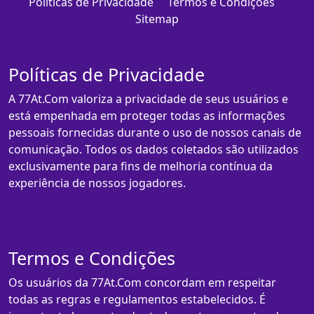
Políticas de Privacidade
Termos e Condições
Sitemap
Políticas de Privacidade
A 77At.Com valoriza a privacidade de seus usuários e
está empenhada em proteger todas as informações
pessoais fornecidas durante o uso de nossos canais de
comunicação. Todos os dados coletados são utilizados
exclusivamente para fins de melhoria contínua da
experiência de nossos jogadores.
Termos e Condições
Os usuários da 77At.Com concordam em respeitar
todas as regras e regulamentos estabelecidos. É