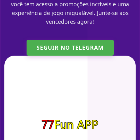
você tem acesso a promoções incríveis e uma
experiência de jogo inigualável. Junte-se aos
vencedores agora!
SEGUIR NO TELEGRAM