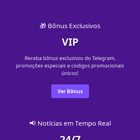
🎁 Bônus Exclusivos
VIP
Receba bônus exclusivos do Telegram,
promoções especiais e códigos promocionais
únicos!
Ver Bônus
📢 Notícias em Tempo Real
24/7