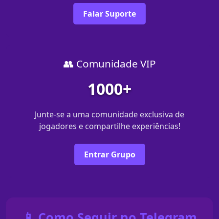
Falar Suporte
👥 Comunidade VIP
1000+
Junte-se a uma comunidade exclusiva de
jogadores e compartilhe experiências!
Entrar Grupo
📱 Como Seguir no Telegram