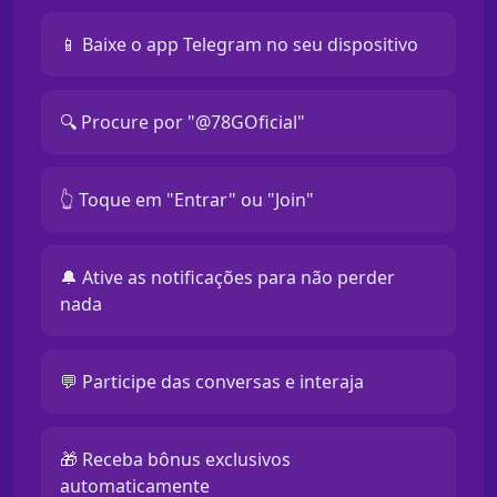
📱 Baixe o app Telegram no seu dispositivo
🔍 Procure por "@78GOficial"
👆 Toque em "Entrar" ou "Join"
🔔 Ative as notificações para não perder
nada
💬 Participe das conversas e interaja
🎁 Receba bônus exclusivos
automaticamente