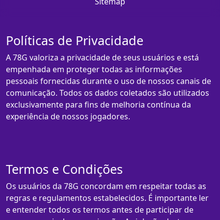
Sitemap
Políticas de Privacidade
A 78G valoriza a privacidade de seus usuários e está
empenhada em proteger todas as informações
pessoais fornecidas durante o uso de nossos canais de
comunicação. Todos os dados coletados são utilizados
exclusivamente para fins de melhoria contínua da
experiência de nossos jogadores.
Termos e Condições
Os usuários da 78G concordam em respeitar todas as
regras e regulamentos estabelecidos. É importante ler
e entender todos os termos antes de participar de