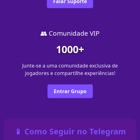
Falar Suporte
👥 Comunidade VIP
1000+
Junte-se a uma comunidade exclusiva de
jogadores e compartilhe experiências!
Entrar Grupo
📱 Como Seguir no Telegram